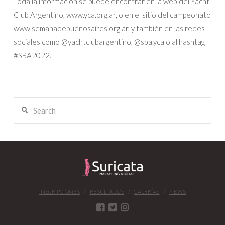
Toda la información se puede encontrar en la web del Yacht
Club Argentino, www.yca.org.ar, o en el sitio del campeonato
www.semanadebuenosaires.org.ar, y también en las redes
sociales como @yachtclubargentino, @sba.yca o al hashtag
#SBA2022.
Search
INSCRIPCIONES
RESULTADOS
GALERÍAS
NEWS