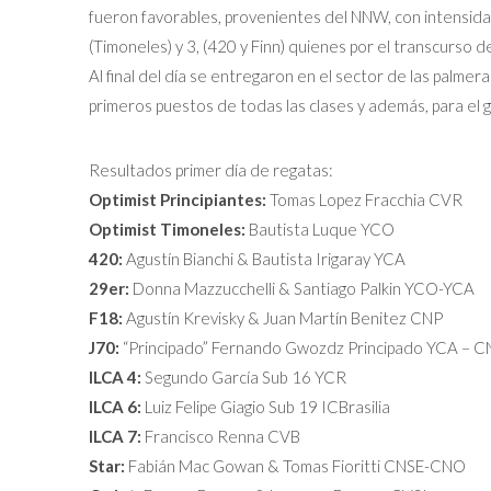
fueron favorables, provenientes del NNW, con intensida
(Timoneles) y 3, (420 y Finn) quienes por el transcurso 
Al final del día se entregaron en el sector de las palmer
primeros puestos de todas las clases y además, para el 
Resultados primer día de regatas:
Optimist Principiantes:
Tomas Lopez Fracchia CVR
Optimist Timoneles:
Bautista Luque YCO
420:
Agustín Bianchi & Bautista Irigaray YCA
29er:
Donna Mazzucchelli & Santiago Palkin YCO-YCA
F18:
Agustín Krevisky & Juan Martín Benitez CNP
J70:
“Principado” Fernando Gwozdz Principado YCA – 
ILCA 4:
Segundo García Sub 16 YCR
ILCA 6:
Luiz Felipe Giagio Sub 19 ICBrasilia
ILCA 7:
Francisco Renna CVB
Star:
Fabián Mac Gowan & Tomas Fioritti CNSE-CNO