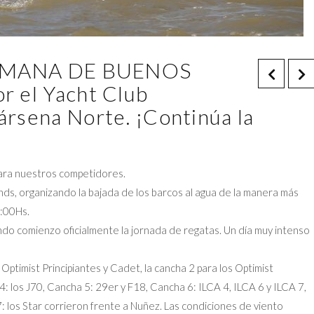
° SEMANA DE BUENOS
r el Yacht Club
ársena Norte. ¡Continúa la
para nuestros competidores.
ds, organizando la bajada de los barcos al agua de la manera más
9:00Hs.
do comienzo oficialmente la jornada de regatas. Un día muy intenso
 Optimist Principiantes y Cadet, la cancha 2 para los Optimist
: los J70, Cancha 5: 29er y F18, Cancha 6: ILCA 4, ILCA 6 y ILCA 7,
: los Star corrieron frente a Nuñez. Las condiciones de viento