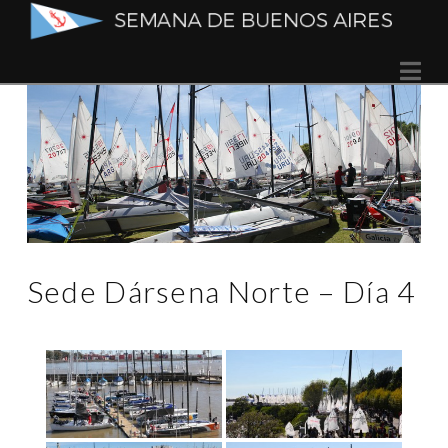
Semana
Na
de
Buenos
Aires
Sede Dársena Norte – Día 4