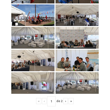
«
‹
de
2
›
»