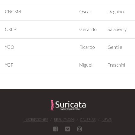
CNGSM
Oscar
Dagnino
CRLP
Gerardo
Salaberry
YCO
Ricardo
Gentile
YCP
Miguel
Fraschini
INSCRIPCIONES
RESULTADOS
GALERÍAS
NEWS