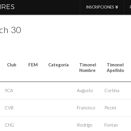
INSCRIPCIONES
ch 30
Club
FEM
Categoría
Timonel
Timonel
Nombre
Apellido
Club
FEM
Categoría
Timonel
Timonel
Nombre
Apellido
YCA
Augusto
Cortina
CVB
Francisco
Piccini
CNG
Rodrigo
Fontan