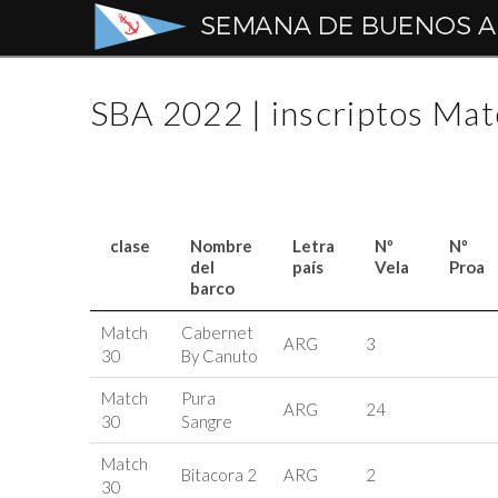
Semana
de
SBA 2022 | inscriptos Mat
Buenos
Aires
clase
Nombre
Letra
Nº
Nº
del
país
Vela
Proa
barco
clase
Nombre
Letra
Nº
Nº
Match
Cabernet
del
país
Vela
Proa
ARG
3
30
By Canuto
barco
Match
Pura
ARG
24
30
Sangre
Match
Bitacora 2
ARG
2
30