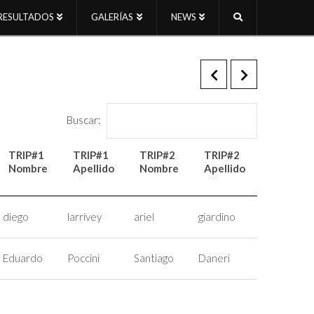
RESULTADOS
GALERÍAS
NEWS
Buscar:
TRIP#1
TRIP#1
TRIP#2
TRIP#2
TRIP#3
Nombre
Apellido
Nombre
Apellido
Nombre
TRIP#1
TRIP#1
TRIP#2
TRIP#2
TRIP#3
Nombre
Apellido
Nombre
Apellido
Nombre
diego
larrivey
ariel
giardino
gabriel
Eduardo
Poccini
Santiago
Daneri
Juan luis