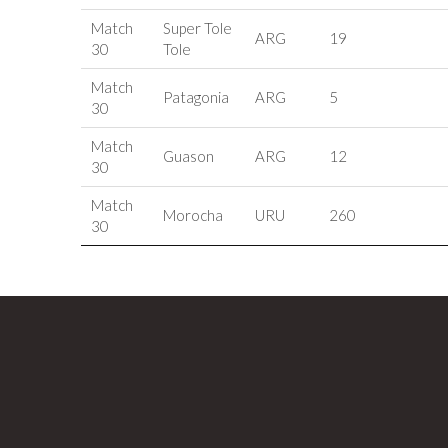
Match
Super Tole
ARG
19
30
Tole
Match
Patagonia
ARG
5
30
Match
Guason
ARG
12
30
Match
Morocha
URU
260
30