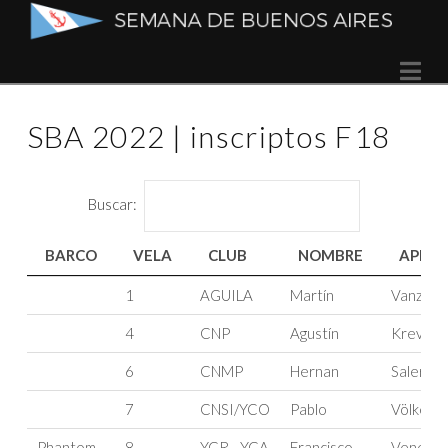
Semana
Na
de
SBA 2022 | inscriptos F18
Buenos
Aires
Buscar:
BARCO
VELA
CLUB
NOMBRE
APELL
BARCO
VELA
CLUB
NOMBRE
APELL
1
AGUILA
Martín
Vanzulli
4
CNP
Agustín
Krevisky
6
CNMP
Hernan
Salerno
7
CNSI/YCO
Pablo
Völker
Phantom
8
YCR - YCA
Francisco
Venetuc