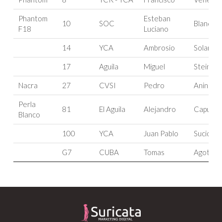
Phantom
Esteban
10
SOC
Blando
F18
Luciano
14
YCA
Ambrosio
Solari
17
Aguila
Miguel
Stein
Nacra
27
CVSI
Pedro
Anino
Perla
81
El Aguila
Alejandro
Caputo
Blanco
100
YCA
Juan Pablo
Sucic
G7
CUBA
Tomas
Agote