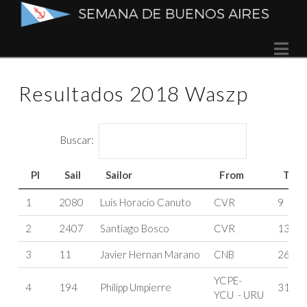
Semana
Na
de
Resultados 2018 Waszp
Buenos
Aires
Buscar:
Pl
Sail
Sailor
From
T
Pl
Sail
Sailor
From
T
1
2080
Luis Horacio Canuto
CVR
9
2
2407
Santiago Bosco
CVR
13
3
11
Javier Hernan Marano
CNB
26
YCPE-
4
194
Philipp Umpierre
31
YCU - URU