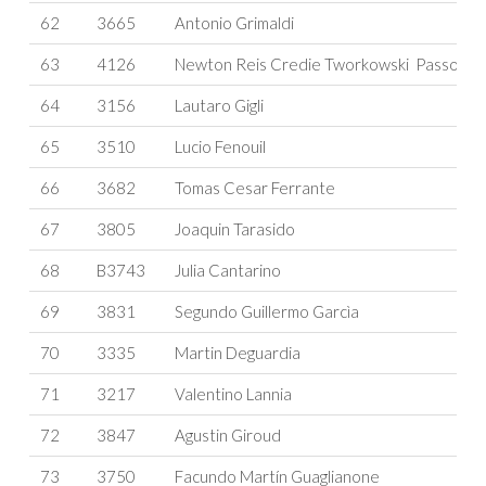
62
3665
Antonio Grimaldi
63
4126
Newton Reis Credie Tworkowski Passos
64
3156
Lautaro Gigli
65
3510
Lucio Fenouil
66
3682
Tomas Cesar Ferrante
67
3805
Joaquin Tarasido
68
B3743
Julia Cantarino
69
3831
Segundo Guillermo Garcìa
70
3335
Martin Deguardia
71
3217
Valentino Lannia
72
3847
Agustin Giroud
73
3750
Facundo Martín Guaglianone