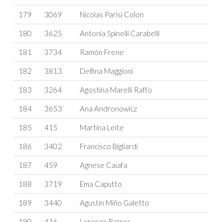
179
3069
Nicolas Parisi Colon
180
3625
Antonia Spinelli Carabelli
181
3734
Ramón Frene
182
3813
Delfina Maggioni
183
3264
Agostina Marelli Raffo
184
3653
Ana Andronowicz
185
415
Martina Leite
186
3402
Francisco Bigliardi
187
459
Agnese Caiafa
188
3719
Ema Caputto
189
3440
Agustín Miño Galetto
190
416
Lorenzo Barros