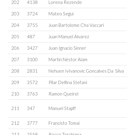
202
4138
Lorena Rezende
203
3724
Mateo Segui
204
3755
Juan Bartolome Cha Vaccari
205
487
Juan Manuel Alvarez
206
3427
Juan Ignacio Sinner
207
3100
Martín Néstor Alam
208
2831
Nehuen IvIvanovic Goncalves Da Silva
209
3572
Pilar Delfina Stefani
210
3763
Ramon Queirel
211
347
Manuel Stapff
212
3777
Francisto Tomai
213
2558
Rocco Torchiana