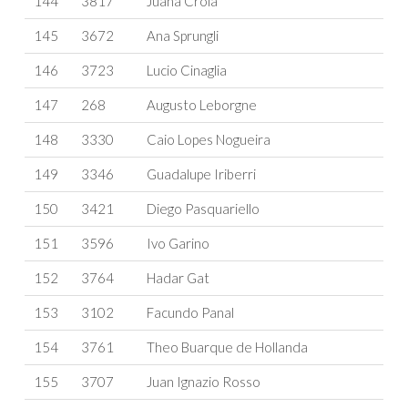
144
3817
Juana Crola
145
3672
Ana Sprungli
146
3723
Lucio Cinaglia
147
268
Augusto Leborgne
148
3330
Caio Lopes Nogueira
149
3346
Guadalupe Iriberri
150
3421
Diego Pasquariello
151
3596
Ivo Garino
152
3764
Hadar Gat
153
3102
Facundo Panal
154
3761
Theo Buarque de Hollanda
155
3707
Juan Ignazio Rosso