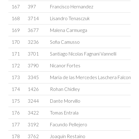
167
397
Francisco Hernandez
168
3714
Lisandro Tenasczuk
169
3677
Malena Carmuega
170
3236
Sofia Camusso
171
3701
Santiago Nicolas Fagnani Vannelli
172
3790
Nicanor Fortes
173
3345
Maria de las Mercedes Laschera Falcon
174
1426
Rohan Chidley
175
3244
Dante Morvillo
176
3422
Tomas Entrala
177
3192
Facundo Pellejero
178
3762
Joaquín Restaino