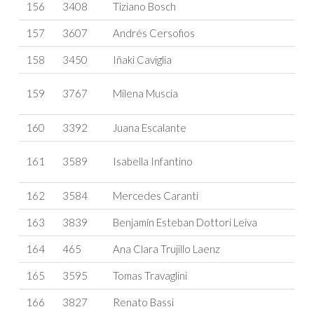
156
3408
Tiziano Bosch
157
3607
Andrés Cersofios
158
3450
Iñaki Caviglia
159
3767
Milena Muscia
160
3392
Juana Escalante
161
3589
Isabella Infantino
162
3584
Mercedes Caranti
163
3839
Benjamín Esteban Dottori Leiva
164
465
Ana Clara Trujillo Laenz
165
3595
Tomas Travaglini
166
3827
Renato Bassi