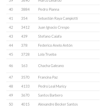
39
3690
Marco Limardo
40
3884
Pedro Pianna
41
354
Sebastián Raya Campiotti
42
3412
Juan Ignacio Crespo
43
439
Stefano Caiafa
44
378
Federico Anelo Antón
45
3728
Lola Trueba
46
163
Chacha Galeano
47
3570
Francina Paz
48
4133
Pedro Leal Muricy
49
3670
Santos Barbero
50
4015
Alexandre Becker Santos