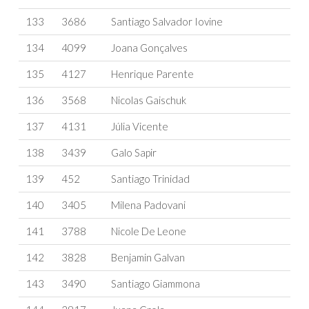
133
3686
Santiago Salvador Iovine
134
4099
Joana Gonçalves
135
4127
Henrique Parente
136
3568
Nicolas Gaischuk
137
4131
Júlia Vicente
138
3439
Galo Sapir
139
452
Santiago Trinidad
140
3405
Milena Padovani
141
3788
Nicole De Leone
142
3828
Benjamin Galvan
143
3490
Santiago Giammona