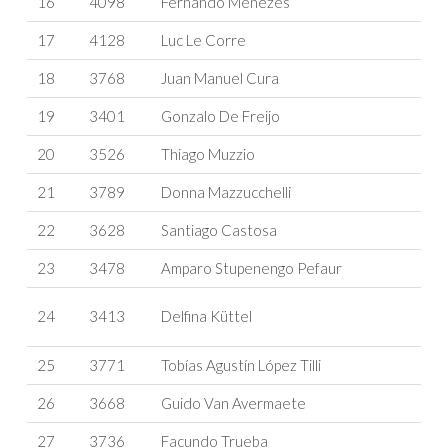
16
4098
Fernando Menezes
17
4128
Luc Le Corre
18
3768
Juan Manuel Cura
19
3401
Gonzalo De Freijo
20
3526
Thiago Muzzio
21
3789
Donna Mazzucchelli
22
3628
Santiago Castosa
23
3478
Amparo Stupenengo Pefaur
24
3413
Delfina Küttel
25
3771
Tobías Agustín López Tilli
26
3668
Guido Van Avermaete
27
3736
Facundo Trueba