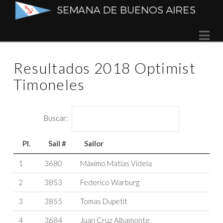
Semana
Na
de
Resultados 2018 Optimist
Buenos
Timoneles
Aires
Buscar:
Pl.
Sail #
Sailor
Pl.
Sail #
Sailor
1
3680
Máximo Matías Videla
2
3853
Federico Warburg
3
3855
Tomas Dupetit
4
3684
Juan Cruz Albamonte