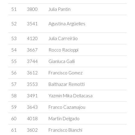
51
3800
Julia Pantin
52
3541
Agustina Argüelles
53
4120
Julia Carreirão
54
3667
Rocco Racioppi
55
3744
Gianluca Galli
56
3612
Francisco Gomez
57
3553
Balthazar Remotti
58
3491
Yazmin Mika Dellacasa
59
3643
Franco Cazamajou
60
4018
Martin Delgado
61
3602
Francisco Bianchi