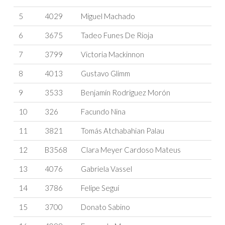
5
4029
Miguel Machado
6
3675
Tadeo Funes De Rioja
7
3799
Victoria Mackinnon
8
4013
Gustavo Glimm
9
3533
Benjamín Rodriguez Morón
10
326
Facundo Nina
11
3821
Tomás Atchabahian Palau
12
B3568
Clara Meyer Cardoso Mateus
13
4076
Gabriela Vassel
14
3786
Felipe Seguí
15
3700
Donato Sabino