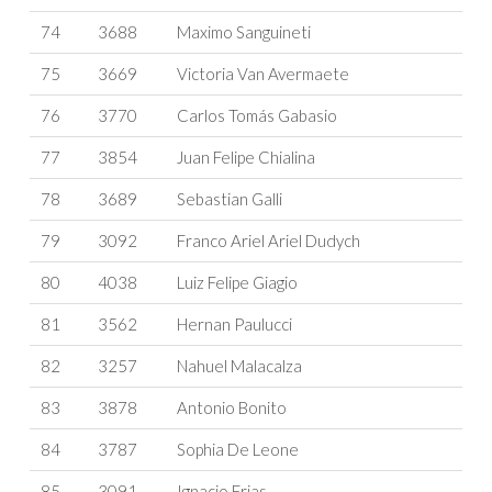
74
3688
Maximo Sanguineti
75
3669
Victoria Van Avermaete
76
3770
Carlos Tomás Gabasio
77
3854
Juan Felipe Chialina
78
3689
Sebastian Galli
79
3092
Franco Ariel Ariel Dudych
80
4038
Luiz Felipe Giagio
81
3562
Hernan Paulucci
82
3257
Nahuel Malacalza
83
3878
Antonio Bonito
84
3787
Sophia De Leone
85
3091
Ignacio Frias