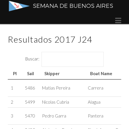
Semana
Na
de
Resultados 2017 J24
Buenos
Aires
Buscar:
Pl
Sail
Skipper
Boat Name
Pl
Sail
Skipper
Boat Name
1
5486
Matias Pereira
Carrera
2
5499
Nicolas Cubria
Alagua
3
5470
Pedro Garra
Pantera