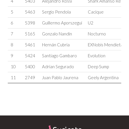
4
5403
Alejandro Rossi
Shark Amanso Reloa
5
5463
Sergio Pendola
Cacique
6
5398
Guillermo Aporszegui
U2
7
5165
Gonzalo Nandin
Nocturno
8
5461
Hernán Cubria
EXNobis Mendieta
9
5424
Santiago Gambaro
Evolution
10
5400
Adrian Segurado
Deep Sump
11
2749
Juan Pablo Jaurena
Geely Argentina