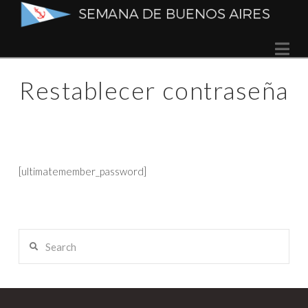
Semana
Na
de
Restablecer contraseña
Buenos
Aires
[ultimatemember_password]
Search