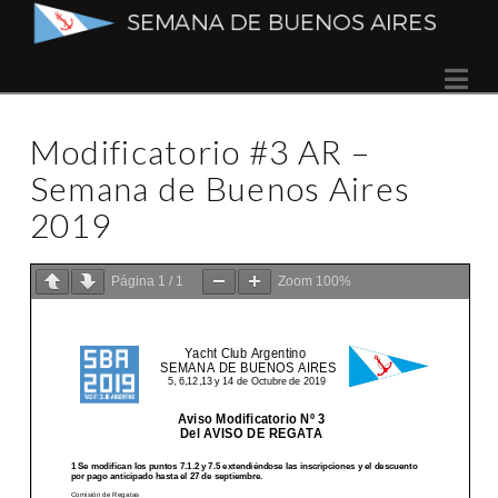
Semana
Na
de
Modificatorio #3 AR –
Buenos
Semana de Buenos Aires
2019
Aires
Página
1
/
1
Zoom
100%