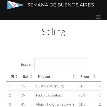
Semana
Na
de
Soling
Buenos
Aires
Buscar:
Pl
Sail
Skipper
From
T
Pl
Sail
Skipper
From
T
1
32
Gustavo Warburg
CNSI
9
2
39
Paulo Cosentino
YCA
12
3
40
Alejandro Chometowski
CNSI
21