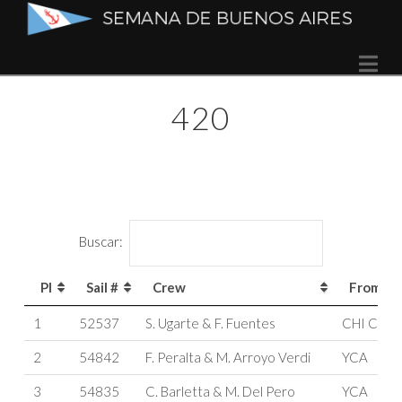
Semana
Na
de
420
Buenos
Aires
Buscar:
Pl
Sail #
Crew
From
Pl
Sail #
Crew
From
1
52537
S. Ugarte & F. Fuentes
CHI CYA
2
54842
F. Peralta & M. Arroyo Verdi
YCA
3
54835
C. Barletta & M. Del Pero
YCA