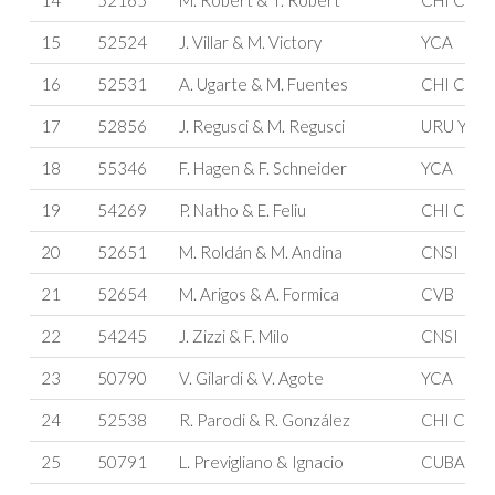
15
52524
J. Villar & M. Victory
YCA
16
52531
A. Ugarte & M. Fuentes
CHI CYA
17
52856
J. Regusci & M. Regusci
URU YCU
18
55346
F. Hagen & F. Schneider
YCA
19
54269
P. Natho & E. Feliu
CHI CYA
20
52651
M. Roldán & M. Andina
CNSI
21
52654
M. Arigos & A. Formica
CVB
22
54245
J. Zizzi & F. Milo
CNSI
23
50790
V. Gilardi & V. Agote
YCA
24
52538
R. Parodi & R. González
CHI CYA
25
50791
L. Previgliano & Ignacio
CUBA