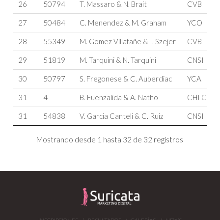
26
50794
T. Massaro & N. Brait
CVB
27
50484
C. Menendez & M. Graham
YCO
28
55349
M. Gomez Villafañe & I. Szejer
CVB
29
51819
M. Tarquini & N. Tarquini
CNSI
30
50797
S. Fregonese & C. Auberdiac
YCA
31
4
B. Fuenzalida & A. Natho
CHI CYA
31
54838
V. Garcia Canteli & C. Ruiz
CNSI
Mostrando desde 1 hasta 32 de 32 registros