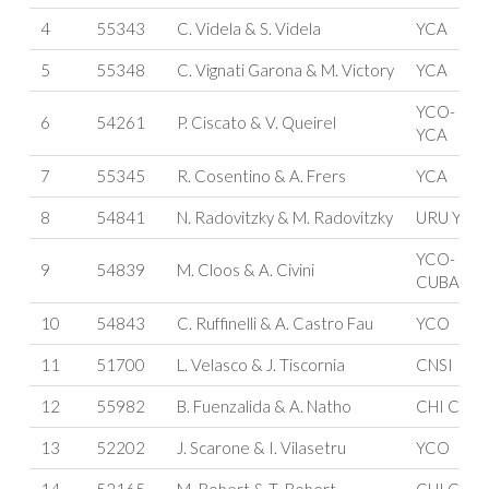
4
55343
C. Videla & S. Videla
YCA
5
55348
C. Vignati Garona & M. Victory
YCA
YCO-
6
54261
P. Ciscato & V. Queirel
YCA
7
55345
R. Cosentino & A. Frers
YCA
8
54841
N. Radovitzky & M. Radovitzky
URU YCU
YCO-
9
54839
M. Cloos & A. Civini
CUBA
10
54843
C. Ruffinelli & A. Castro Fau
YCO
11
51700
L. Velasco & J. Tiscornia
CNSI
12
55982
B. Fuenzalida & A. Natho
CHI CYA
13
52202
J. Scarone & I. Vilasetru
YCO
14
52165
M. Robert & T. Robert
CHI CYA