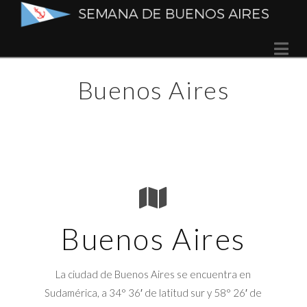
Semana
Na
de
Buenos Aires
Buenos
Aires
Buenos Aires
La ciudad de Buenos Aires se encuentra en
Sudamérica, a 34° 36′ de latitud sur y 58° 26′ de