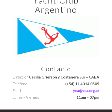
Yacht Club
Argentino
Contacto
Dirección
Cecilia Grierson y Costanera Sur – CABA
Teléfono
(+54) 11 4314 0505
Email
yca@yca.org.ar
Lunes – Viernes
11am – 07pm