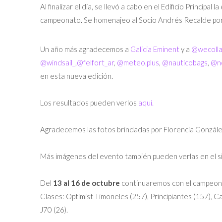
Al finalizar el día, se llevó a cabo en el Edificio Principa
campeonato. Se homenajeo al Socio Andrés Recalde por 
Un año más agradecemos a
Galicia Eminent
y a
@wecoll
@windsail_
,
@felfort_ar
,
@meteo.plus
,
@nauticobags
,
@n
en esta nueva edición.
Los resultados pueden verlos
aquí.
Agradecemos las fotos brindadas por Florencia González 
Más imágenes del evento también pueden verlas en el s
Del
13 al 16 de octubre
continuaremos con el campeona
Clases: Optimist Timoneles (257), Principiantes (157), Cad
J70 (26).