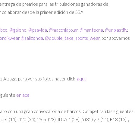
l la entrega de premios para las tripulaciones ganadoras del
colaborar desde la primer edición de SBA.
abco
,
@galeno
,
@psavida
,
@macchiato.ar,
@mar.tecna
,
@unplastify
,
ordikwear
,
@sailzonda
,
@double_take_sports_wear.
por apoyarnos
Alzaga, para ver sus fotos hacer click
aquí.
iguiente
enlace
.
to con una gran convocatoria de barcos. Competirán las siguientes
et (11), 420 (34), 29er (23), ILCA 4 (28), 6 (85) y 7 (11), F18 (13) y