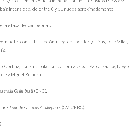
e ligero al comienzo de la mañana, con una intensidad de 6 a 9
 baja intensidad, de entre 8 y 11 nudos aproximadamente.
mera etapa del campeonato:
rmaete, con su tripulación integrada por Jorge Eiras, José Villar,
iz.
 Cortina, con su tripulación conformada por Pablo Radice, Diego
tone y Miguel Romera.
lorencia Galimberti
(CNC).
rinos
Leandro y Lucas Altolaguirre
(CVR/RRC).
.