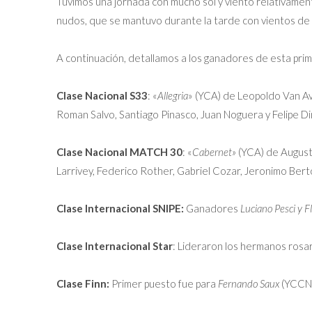
Tuvimos una jornada con mucho sol y viento relativament
nudos, que se mantuvo durante la tarde con vientos de
A continuación, detallamos a los ganadores de esta pri
Clase Nacional S33
: «
Allegria
» (YCA) de Leopoldo Van Ave
Roman Salvo, Santiago Pinasco, Juan Noguera y Felipe Din
Clase Nacional MATCH 30
: «
Cabernet»
(YCA) de Augusto
Larrivey, Federico Rother, Gabriel Cozar, Jeronimo Ber
Clase Internacional SNIPE:
Ganadores
Luciano Pesci y F
Clase Internacional Star
: Lideraron los hermanos rosa
Clase Finn:
Primer puesto fue para
Fernando Saux
(YCCN)